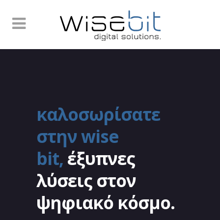
καλοσωρίσατε
στην
wise
bit,
έξυπνες
λύσεις στον
ψηφιακό κόσμο.