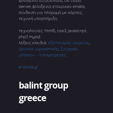
φιλοξενία ιστοσελίδας σε cloud
server, φιλοξενία εταιρικών emails,
σύνδεση για πληρωμή με κάρτες,
τεχνική υποστήριξη.
τεχνολογίες: html5, css3, javascript,
php7, mysql.
λέξεις κλειδιά:
εξοπλισμός ιατρείου
,
όργανα γυμναστικής
,
ζυγαριές
μπάνιου – λιπομετρητές
e-soma.gr
balint group
greece