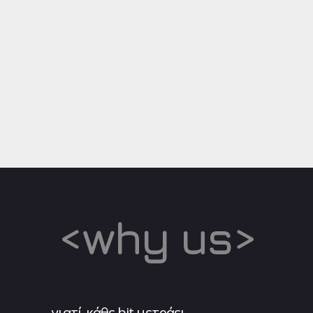
<why us>
γιατί κάθε bit μετράει