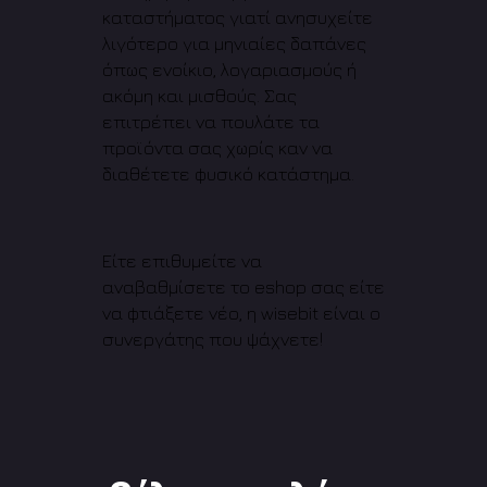
καταστήματος γιατί ανησυχείτε
λιγότερο για μηνιαίες δαπάνες
όπως ενοίκιο, λογαριασμούς ή
ακόμη και μισθούς. Σας
επιτρέπει να πουλάτε τα
προϊόντα σας χωρίς καν να
διαθέτετε φυσικό κατάστημα.
Είτε επιθυμείτε να
αναβαθμίσετε το eshop σας είτε
να φτιάξετε νέο, η wisebit είναι ο
συνεργάτης που ψάχνετε!