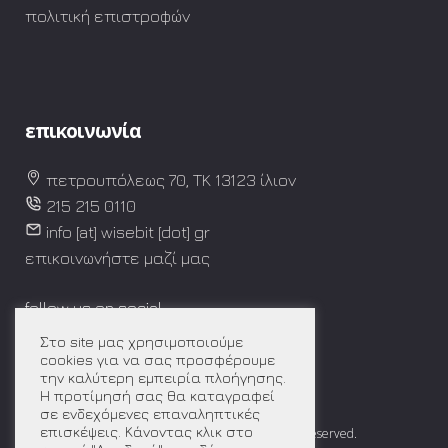
πολιτική επιστροφών
επικοινωνία
πετρουπόλεως 70, TK 13123 ίλιον
215 215 0110
info [at] wisebit [dot] gr
επικοινωνήστε μαζί μας
follow us on social
Στο site μας χρησιμοποιούμε
cookies για να σας προσφέρουμε
την καλύτερη εμπειρία πλοήγησης.
Η προτίμησή σας θα καταγραφεί
σε ενδεχόμενες επαναληπτικές
επισκέψεις. Κάνοντας κλικ στο
© 2021
wise bit – digital solutions.
all right reserved.