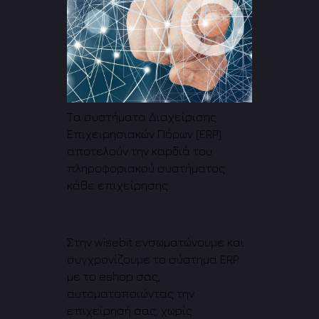
Τα συστήματα Διαχείρισης
Επιχειρησιακών Πόρων (ERP)
αποτελούν την καρδιά του
πληροφοριακού συστήματος
κάθε επιχείρησης.
Στην wisebit ενσωματώνουμε και
συγχρονίζουμε το σύστημα ERP
με το eshop σας,
αυτοματοποιώντας την
επιχείρησή σας, χωρίς