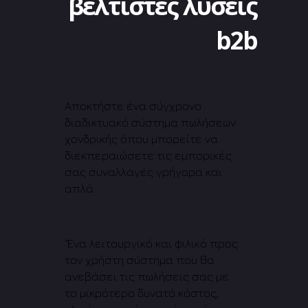
βέλτιστες λύσεις
b2b
Αποκτήστε ένα σύγχρονο
διαδικτυακό σύστημα πωλήσεων
χονδρικής όπου μπορείτε να
διεκπεραιώσετε τις εμπορικές
σας συναλλαγές γρήγορα και
απλά.
‘Ένα λειτουργικό και φιλικό προς
τον χρήστη σύστημα που θα
ανεβάσει τις πωλήσεις σας με
το μικρότερο δυνατό κόστος,