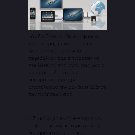
Εάν διαθέτετε ήδη ένα φυσικό
κατάστημα, η πώληση σε ένα
ηλεκτρονικό – εικονικό
περιβάλλον σας επιτρέπει να
πουλάτε τα προϊόντα σας χωρίς
να περιορίζεστε από
γεωγραφικά όρια, με
αποτέλεσμα την ραγδαία αύξηση
των πωλήσεών σας.
H δημιουργία ενός e–shop είναι
σαφώς οικονομικότερη από τη
διατήρηση ενός φυσικού