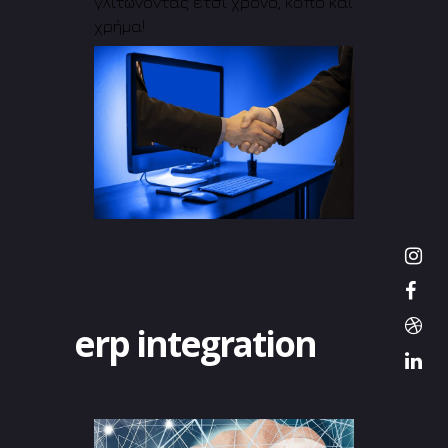
γλιτώνοντας έτσι χρόνο, κόπο και
χρήμα!
erp integration